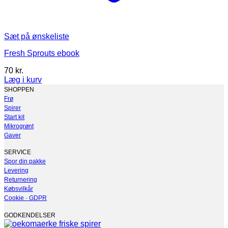
Sæt på ønskeliste
Fresh Sprouts ebook
70
kr.
Læg i kurv
SHOPPEN
Frø
Spirer
Start kit
Mikrogrønt
Gaver
SERVICE
Spor din pakke
Levering
Returnering
Købsvilkår
Cookie · GDPR
GODKENDELSER