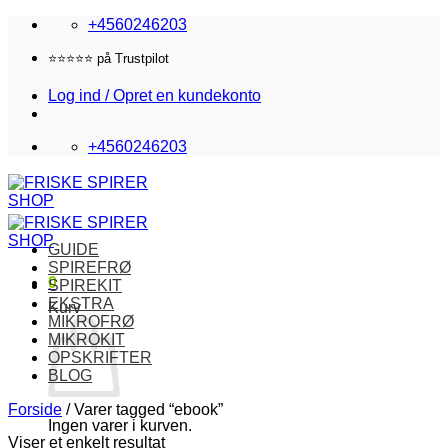
Fortsæt
+4560246203
til
indhold
⭐️⭐️⭐️⭐️⭐️ på Trustpilot
Log ind / Opret en kundekonto
+4560246203
GUIDE
SPIREFRØ
0
SPIREKIT
EKSTRA
Kurv
MIKROFRØ
MIKROKIT
OPSKRIFTER
BLOG
Forside
/
Varer tagged “ebook”
Ingen varer i kurven.
Viser et enkelt resultat