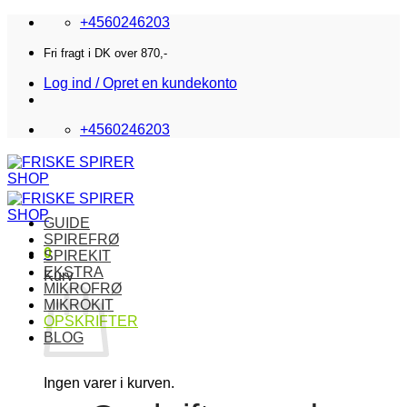
Fortsæt
+4560246203
til
indhold
Fri fragt i DK over 870,-
Log ind / Opret en kundekonto
+4560246203
GUIDE
SPIREFRØ
0
SPIREKIT
EKSTRA
Kurv
MIKROFRØ
MIKROKIT
OPSKRIFTER
BLOG
Ingen varer i kurven.