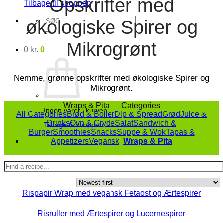
Opskrifter med
Tilbage til shoppen
Søg
økologiske Spirer og
efter:
Mikrogrønt
0
kr.
0
Nemme, grønne opskrifter med økologiske Spirer og
Mikrogrønt.
Wraps & Pita
Categories
Ingen varer i kurven.
All Categories
Brød & Boller
Dip & Spread
Grød
Juice &
Drinks
Ovn & Gryde
Salat
Sandwich &
Tilbage til shoppen
Burger
Smoothies
Snacks
Suppe & Wok
Tapas &
Appetizers
Vegansk
Wraps & Pita
Rispapir Wrap med vegansk Fetaost og Ærtespirer
Risruller med Ærtespirer og Lucernespirer