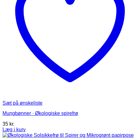
på
varesiden
Sæt på ønskeliste
Mungbønner · Økologiske spirefrø
35
kr.
Læg i kurv
Dette