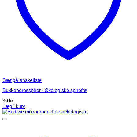
Sæt på ønskeliste
Bukkehornsspirer · Økologiske spirefrø
30
kr.
Læg i kurv
Dette
vare
har
flere
varianter.