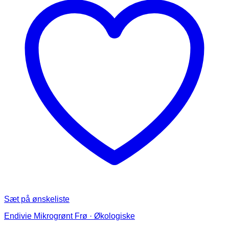
Mulighederne
kan
vælges
på
varesiden
Sæt på ønskeliste
Endivie Mikrogrønt Frø · Økologiske