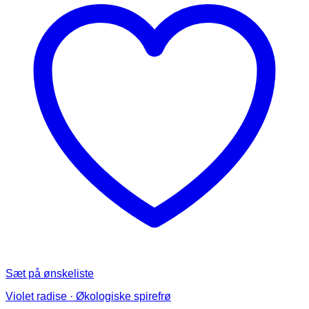
Mulighederne
kan
vælges
på
varesiden
Sæt på ønskeliste
Violet radise · Økologiske spirefrø