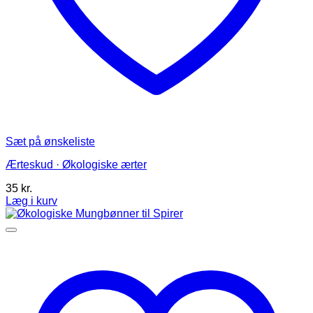
Sæt på ønskeliste
Ærteskud · Økologiske ærter
35
kr.
Læg i kurv
Dette
vare
har
flere
varianter.
Mulighederne
kan
vælges