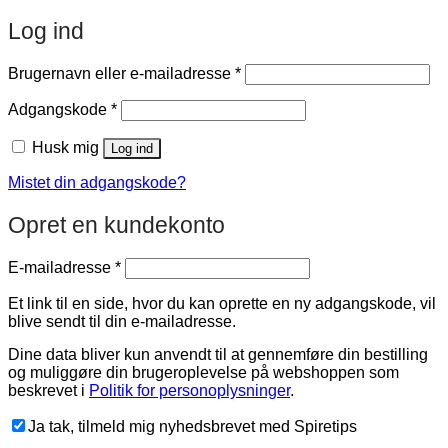
Log ind
Påkrævet
Brugernavn eller e-mailadresse
*
Påkrævet
Adgangskode
*
Husk mig
Log ind
Mistet din adgangskode?
Opret en kundekonto
Påkrævet
E-mailadresse
*
Et link til en side, hvor du kan oprette en ny adgangskode, vil
blive sendt til din e-mailadresse.
Dine data bliver kun anvendt til at gennemføre din bestilling
og muliggøre din brugeroplevelse på webshoppen som
beskrevet i
Politik for personoplysninger
.
Ja tak, tilmeld mig nyhedsbrevet med Spiretips