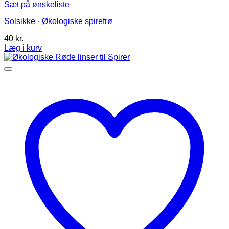
Sæt på ønskeliste
Solsikke · Økologiske spirefrø
40
kr.
Læg i kurv
Dette
vare
har
flere
varianter.
Mulighederne
kan
vælges
på
varesiden