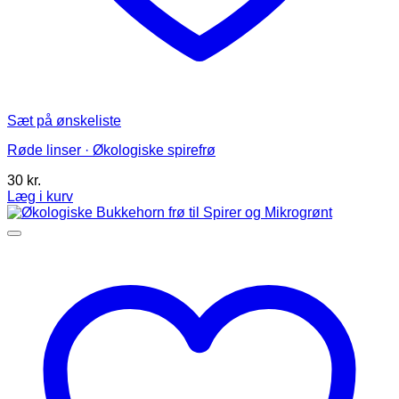
Sæt på ønskeliste
Røde linser · Økologiske spirefrø
30
kr.
Læg i kurv
Dette
vare
har
flere
varianter.
Mulighederne
kan
vælges
på
varesiden